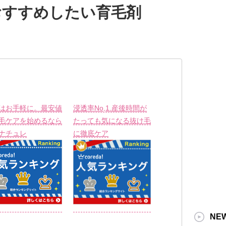
おすすめしたい育毛剤
はお手軽に。最安値
浸透率No,1.産後時間が
毛ケアを始めるなら
たっても気になる抜け毛
ナチュレ
に徹底ケア
NE