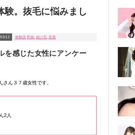
体験。抜毛に悩みまし
03/13
体験談
乾燥
,
抜け毛
,
産後
ルを感じた女性にアンケー
んさん３７歳女性です。
ん2人