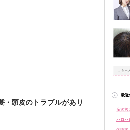
→もっ
最近
髪・頭皮のトラブルがあり
産後抜
ハロハ
体験談