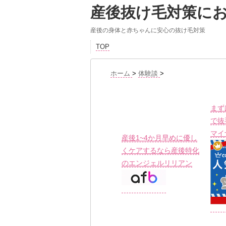
産後抜け毛対策に
産後の身体と赤ちゃんに安心の抜け毛対策
TOP
ホーム
>
体験談
>
まず
で抜
マイ
産後1~4か月早めに優し
くケアするなら産後特化
のエンジェルリリアン