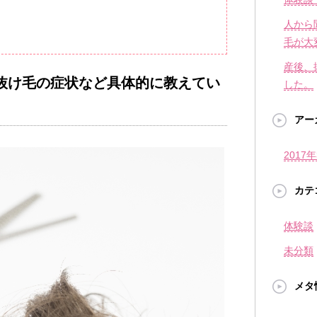
人から
毛が大
産後、
抜け毛の症状など具体的に教えてい
した。
アー
2017
カテ
体験談
未分類
メタ