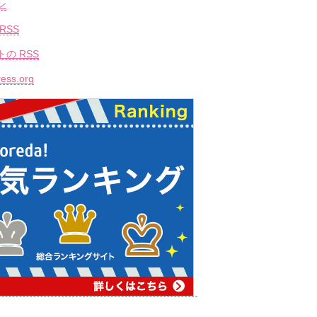
ン
RSS
トの
RSS
ess.org